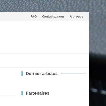
Skip
FAQ
Contactez nous
A propos
to
content
Dernier articles
s
Partenaires