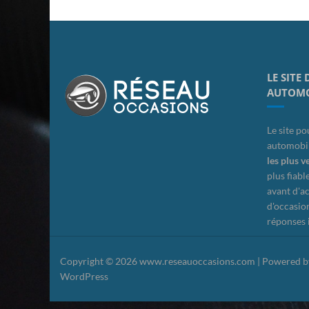
LE SITE
AUTOMO
Le site po
automobil
les plus 
plus fiabl
avant d'a
d'occasio
réponses i
Copyright © 2026 www.reseauoccasions.com | Powered b
WordPress